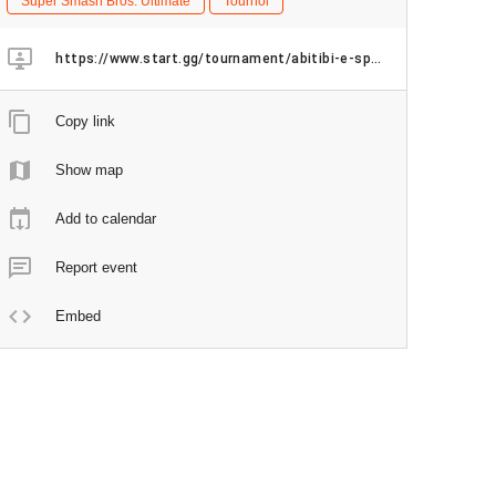
Super Smash Bros. Ultimate
Tournoi
https://www.start.gg/tournament/abitibi-e-sports-ultimate-weekly-saison-hiver-2025-7/details
Copy link
Show map
Add to calendar
Report event
Embed