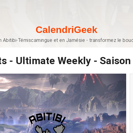
CalendriGeek
n Abitibi-Témiscamingue et en Jamésie - transformez le bouch
ts - Ultimate Weekly - Saiso