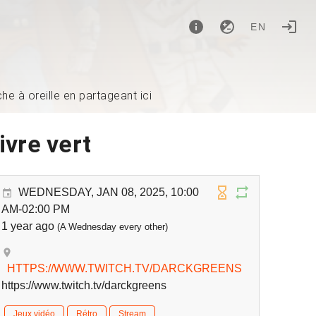
EN
e à oreille en partageant ici
ivre vert
WEDNESDAY, JAN 08, 2025, 10:00
AM-02:00 PM
1 year ago
(A Wednesday every other)
HTTPS://WWW.TWITCH.TV/DARCKGREENS
https://www.twitch.tv/darckgreens
Jeux vidéo
Rétro
Stream