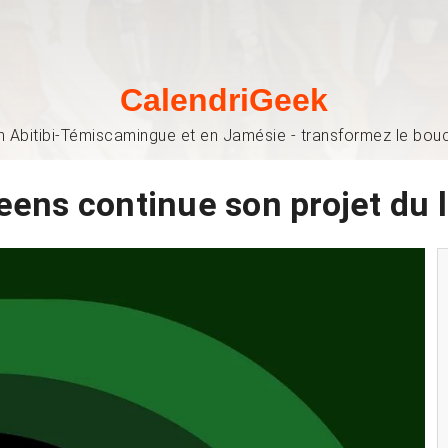
CalendriGeek
n Abitibi-Témiscamingue et en Jamésie - transformez le bouch
ens continue son projet du l