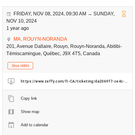
FRIDAY, NOV 08, 2024, 09:30 AM → SUNDAY,
NOV 10, 2024
1 year ago
MA, ROUYN-NORANDA
201, Avenue Dallaire, Rouyn, Rouyn-Noranda, Abitibi-
Témiscamingue, Québec, J9X 4T5, Canada
Jeux vidéo
https://www.zeffy.com/fr-CA/ticketing/da2069f7-ce4c-4f3f-b42b-848331030c51?fbclid=IwZXh0bgNhZW0CMTAAAR3nbr9WU9e6jXHAj5yl97YHCewtwvQH1jpiX0MJiuYy86X5S4VuoZmCb5U_aem_4mgqtgcrVvw52tT4H6N8uA
Copy link
Show map
Add to calendar