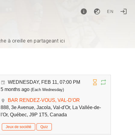
EN
e à oreille en partageant ici
WEDNESDAY, FEB 11, 07:00 PM
5 months ago
(Each Wednesday)
BAR RENDEZ-VOUS, VAL-D'OR
888, 3e Avenue, Jacola, Val-d'Or, La Vallée-de-
l'Or, Québec, J9P 1T5, Canada
Jeux de société
Quiz