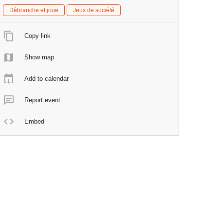
Débranche et joue
Jeux de société
Copy link
Show map
Add to calendar
Report event
Embed