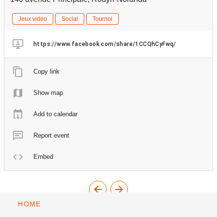
Jeux vidéo
Social
Tournoi
https://www.facebook.com/share/1CCQhCyFwq/
Copy link
Show map
Add to calendar
Report event
Embed
HOME