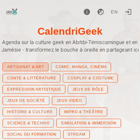
EN
CalendriGeek
Agenda sur la culture geek en Abitibi-Témiscamingue et en
Jamésie - transformez le bouche à oreille en partageant ici
ARTISANAT & ART
COMIC, MANGA, CINÉMA
CONTE & LITTÉRATURE
COSPLAY & COSTUME
EXPRESSION ARTISTIQUE
JEUX DE RÔLE
JEUX DE SOCIÉTÉ
JEUX VIDÉO
HISTOIRE & CULTURE
IMPRO & THÉÂTRE
SCIENCE & TECHNO
SIMULATION & IMMERSION
SOCIAL OU FORMATION
STREAM