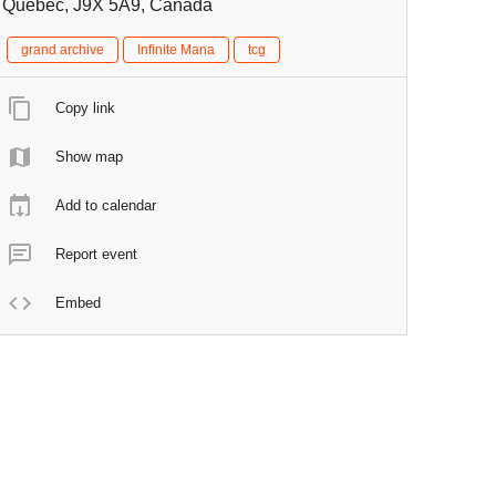
Québec, J9X 5A9, Canada
grand archive
Infinite Mana
tcg
Copy link
Show map
Add to calendar
Report event
Embed