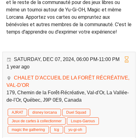
et le reste de la communauté pour des jeux libres ou
même un tournoi autour de Yu-Gi-OH, Magic et même
Lorcana. Apportez vos cartes ou empruntez aux
bénévoles et autres membres de la communauté. C'est le
temps d'apprendre ou d'exprimer votre expérience!
SATURDAY, DEC 07, 2024, 06:00 PM-11:00 PM
1 year ago
CHALET D'ACCUEIL DE LA FORÊT RÉCRÉATIVE,
VAL-D'OR
179, Chemin de la Forêt-Récréative, Val-d'Or, La Vallée-
de-l'Or, Québec, J9P 0E9, Canada
AJRAT
disney lorcana
Duel Squad
Jeux de cartes à collectionner
Loups-Garous
magic the gathering
tcg
yu-gi-oh