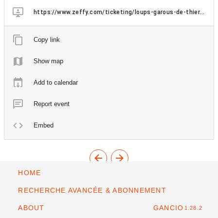
https://www.zeffy.com/ticketing/loups-garous-de-thiercelieux-a-la-foret-recreative
Copy link
Show map
Add to calendar
Report event
Embed
HOME
RECHERCHE AVANCÉE & ABONNEMENT
ABOUT
GANCIO
1.28.2