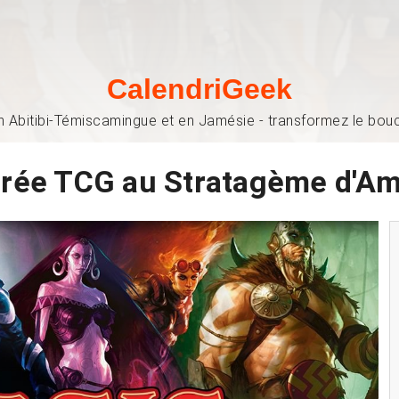
CalendriGeek
n Abitibi-Témiscamingue et en Jamésie - transformez le bouch
irée TCG au Stratagème d'Am