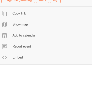
magic the gathering
MTG
tcg
Copy link
Show map
Add to calendar
Report event
Embed