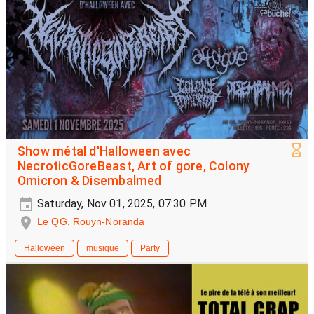
Show métal d'Halloween avec
NecroticGoreBeast, Art of gore, Colony
Omicron & Disembalmed
Saturday, Nov 01, 2025, 07:30 PM
Le QG, Rouyn-Noranda
Halloween
musique
Party