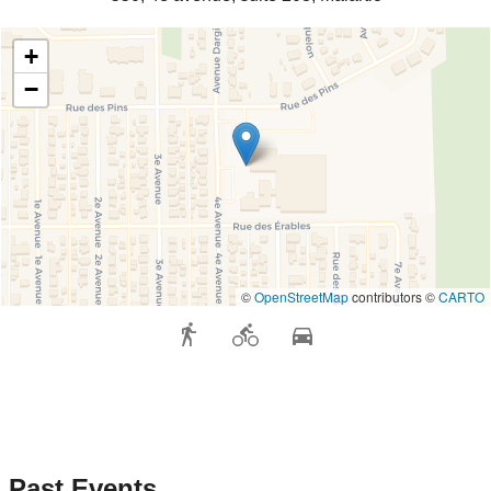
+
−
©
OpenStreetMap
contributors ©
CARTO
Past Events