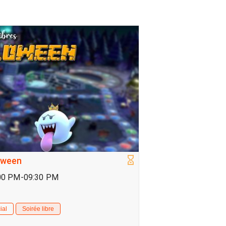
loween
6:00 PM-09:30 PM
ial
Soirée libre