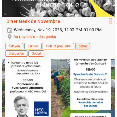
Diner Geek de Novembre
Wednesday, Nov 19, 2025, 12:00 PM-01:00 PM
Au travail d'un des geeks
Citoyen
Culture
Culture populaire
débat
discussion
Social