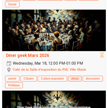
Social
Diner geek Mars 2026
Wednesday, Mar 18, 12:00 PM-01:00 PM
Café de la Salle d'exposition du Rift, Ville-Marie
avenir
Citoyen
Culture populaire
débat
discussion
Politique