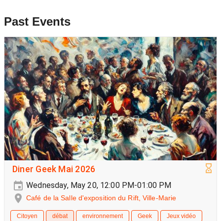
Past Events
Diner Geek Mai 2026
Wednesday, May 20, 12:00 PM-01:00 PM
Café de la Salle d'exposition du Rift, Ville-Marie
Citoyen
débat
environnement
Geek
Jeux vidéo