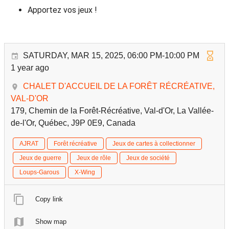
Apportez vos jeux !
SATURDAY, MAR 15, 2025, 06:00 PM-10:00 PM
1 year ago
CHALET D'ACCUEIL DE LA FORÊT RÉCRÉATIVE,
VAL-D'OR
179, Chemin de la Forêt-Récréative, Val-d'Or, La Vallée-
de-l'Or, Québec, J9P 0E9, Canada
AJRAT
Forêt récréative
Jeux de cartes à collectionner
Jeux de guerre
Jeux de rôle
Jeux de société
Loups-Garous
X-Wing
Copy link
Show map