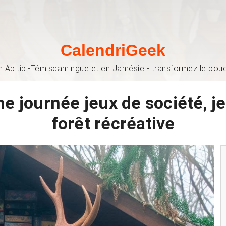
CalendriGeek
n Abitibi-Témiscamingue et en Jamésie - transformez le bouch
ne journée jeux de société, je
forêt récréative