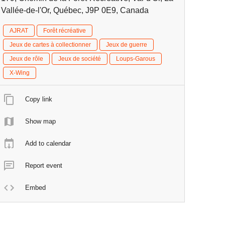
Vallée-de-l'Or, Québec, J9P 0E9, Canada
AJRAT
Forêt récréative
Jeux de cartes à collectionner
Jeux de guerre
Jeux de rôle
Jeux de société
Loups-Garous
X-Wing
Copy link
Show map
Add to calendar
Report event
Embed