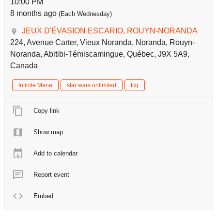
10:00 PM
8 months ago
(Each Wednesday)
JEUX D'ÉVASION ESCARIO, ROUYN-NORANDA
224, Avenue Carter, Vieux Noranda, Noranda, Rouyn-
Noranda, Abitibi-Témiscamingue, Québec, J9X 5A9,
Canada
Infinite Mana
star wars unlimited
tcg
Copy link
Show map
Add to calendar
Report event
Embed