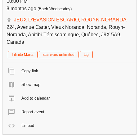
10:00 PM
8 months ago
(Each Wednesday)
JEUX D'ÉVASION ESCARIO, ROUYN-NORANDA
224, Avenue Carter, Vieux Noranda, Noranda, Rouyn-
Noranda, Abitibi-Témiscamingue, Québec, J9X 5A9,
Canada
Infinite Mana
star wars unlimited
tcg
Copy link
Show map
Add to calendar
Report event
Embed